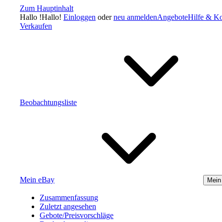
Zum Hauptinhalt
Hallo
!
Hallo!
Einloggen
oder
neu anmelden
Angebote
Hilfe & Ko
Verkaufen
Beobachtungsliste
Mein eBay
Mein
Zusammenfassung
Zuletzt angesehen
Gebote/Preisvorschläge