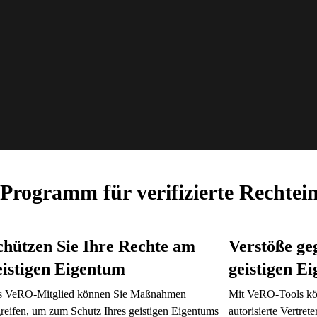
Programm für verifizierte Rechtein
chützen Sie Ihre Rechte am
Verstöße ge
eistigen Eigentum
geistigen E
s VeRO-Mitglied können Sie Maßnahmen
Mit VeRO-Tools kö
greifen, um zum Schutz Ihres geistigen Eigentums
autorisierte Vertret